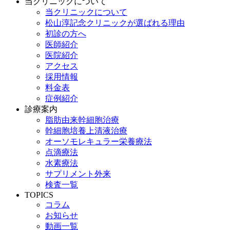
当クリニックについて
当クリニックについて
松山淳記念クリニックが選ばれる理由
初診の方へ
医師紹介
医院紹介
アクセス
採用情報
料金表
症例紹介
診療案内
脂肪由来幹細胞治療
幹細胞培養上清液治療
オーソモレキュラー栄養療法
点滴療法
水素療法
サプリメント外来
検査一覧
TOPICS
コラム
お知らせ
動画一覧