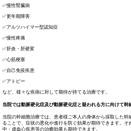
✅慢性腎臓病
✅更年期障害
✅アルツハイマー型認知症
✅慢性疼痛
✅肝炎・肝硬変
✅心筋梗塞
✅自己免疫疾患
✅アトピー
など、様々な疾病に対して期待が持てる治療です。
当院では動脈硬化症及び動脈硬化症と疑われる方に向けて幹
当院の幹細胞治療では、患者様ご本人の身体から採取した幹
ることで、症状の悪化や進行を防ぐ効果が期待できます。そ
中・虚血心疾患等の治癒効果も期待できます。