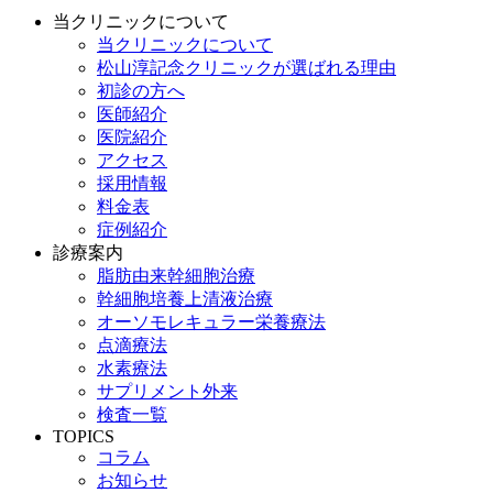
当クリニックについて
当クリニックについて
松山淳記念クリニックが選ばれる理由
初診の方へ
医師紹介
医院紹介
アクセス
採用情報
料金表
症例紹介
診療案内
脂肪由来幹細胞治療
幹細胞培養上清液治療
オーソモレキュラー栄養療法
点滴療法
水素療法
サプリメント外来
検査一覧
TOPICS
コラム
お知らせ